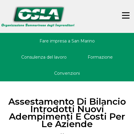
Jump
Back
to
to
☰
navigation
top
Fare impresa a San Marino
Consulenza del lavoro
Formazione
Convenzioni
Assestamento Di Bilancio
Introdotti Nuovi
Adempimenti E Costi Per
Le Aziende