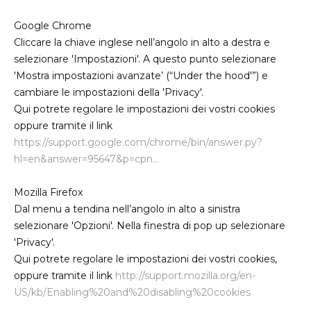
Google Chrome
Cliccare la chiave inglese nell’angolo in alto a destra e
selezionare 'Impostazioni'. A questo punto selezionare
'Mostra impostazioni avanzate’ (“Under the hood'”) e
cambiare le impostazioni della 'Privacy'.
Qui potrete regolare le impostazioni dei vostri cookies
oppure tramite il link
https://support.google.com/chrome/bin/answer.py?
hl=en&answer=95647&p=cpn...
Mozilla Firefox
Dal menu a tendina nell’angolo in alto a sinistra
selezionare 'Opzioni'. Nella finestra di pop up selezionare
'Privacy'.
Qui potrete regolare le impostazioni dei vostri cookies,
oppure tramite il link
http://support.mozilla.org/en-
US/kb/Enabling%20and%20disabling%20cookies