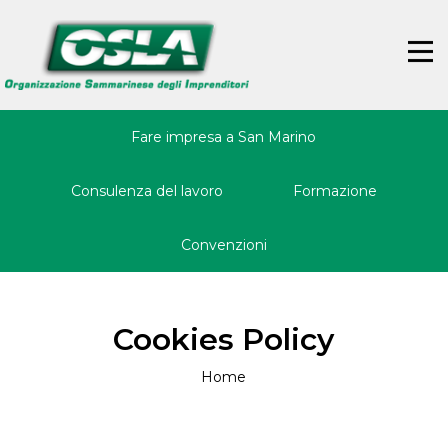
Jump
Back
to
to
☰
navigation
top
Fare impresa a San Marino
Consulenza del lavoro
Formazione
Convenzioni
Cookies Policy
Home
Tu
sei