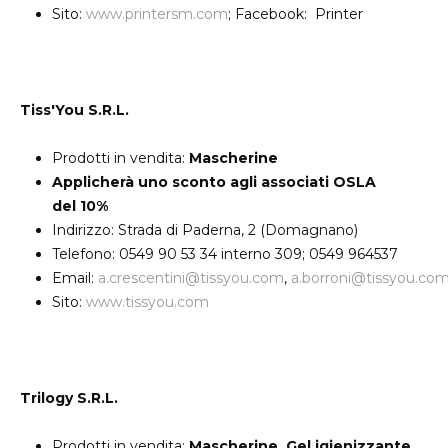
Sito:
www.printersm.com
; Facebook: Printer
Tiss'You S.R.L.
Prodotti in vendita:
Mascherine
Applicherà uno sconto agli associati OSLA
del 10%
Indirizzo: Strada di Paderna, 2 (Domagnano)
Telefono: 0549 90 53 34 interno 309; 0549 964537
Email:
a.crescentini@tissyou.com
,
a.borroni@tissyou.co
Sito:
www.tissyou.com
Trilogy S.R.L.
Prodotti in vendita:
Mascherine, Gel igienizzante