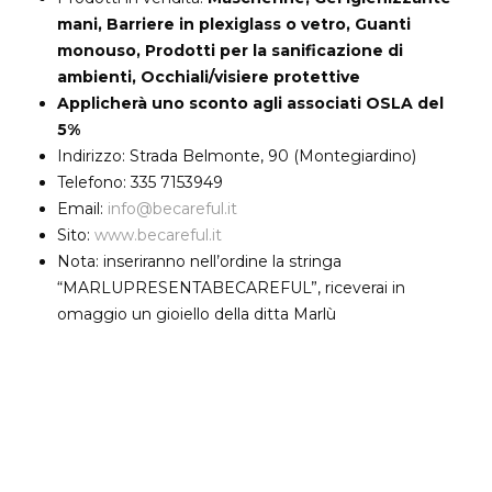
mani, Barriere in plexiglass o vetro, Guanti
monouso, Prodotti per la sanificazione di
ambienti, Occhiali/visiere protettive
Applicherà uno sconto agli associati OSLA del
5%
Indirizzo: Strada Belmonte, 90 (Montegiardino)
Telefono: 335 7153949
Email:
info@becareful.it
Sito:
www.becareful.it
Nota: inseriranno nell’ordine la stringa
“MARLUPRESENTABECAREFUL”, riceverai in
omaggio un gioiello della ditta Marlù