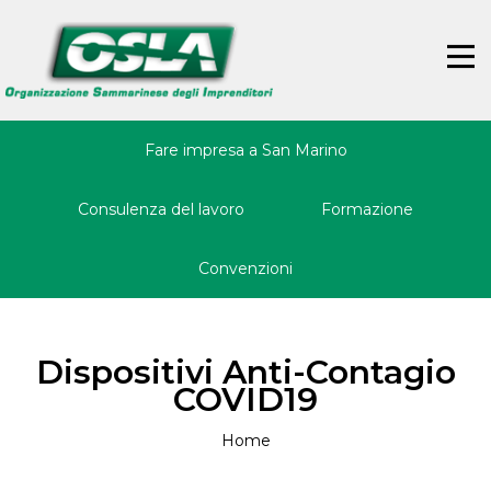
Jump
Back
to
to
☰
navigation
top
Fare impresa a San Marino
Consulenza del lavoro
Formazione
Convenzioni
Dispositivi Anti-Contagio
COVID19
Home
Tu