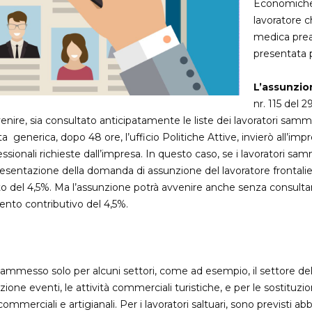
Economiche, 
lavoratore c
medica prea
presentata p
L’assunzion
nr. 115 del 
ire, sia consultato anticipatamente le liste dei lavoratori sammari
a generica, dopo 48 ore, l’ufficio Politiche Attive, invierò all’impres
essionali richieste dall’impresa. In questo caso, se i lavoratori sam
esentazione della domanda di assunzione del lavoratore frontalie
o del 4,5%. Ma l’assunzione potrà avvenire anche senza consultare
to contributivo del 4,5%.
 è ammesso solo per alcuni settori, come ad esempio, il settore de
azione eventi, le attività commerciali turistiche, e per le sostituz
 commerciali e artigianali. Per i lavoratori saltuari, sono previsti a