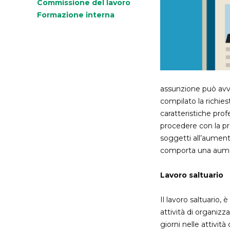
Appalti e forniture
Commissione del lavoro
Formazione interna
Disservizi Pubblica
Amministrazione
assunzione può avven
compilato la richiest
caratteristiche prof
procedere con la pr
soggetti all’aument
comporta una aumen
Lavoro saltuario
Il lavoro saltuario,
attività di organizz
giorni nelle attività