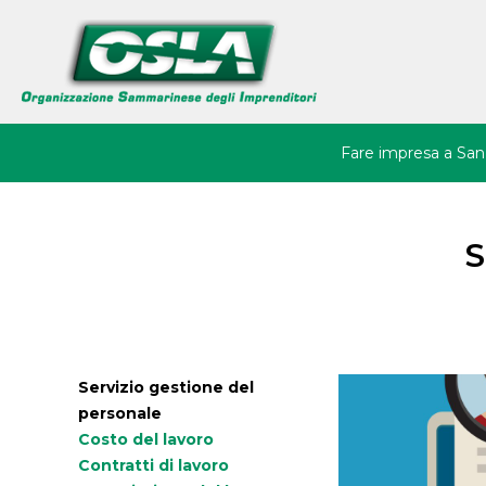
Back
Jump
to
to
top
navigation
Fare impresa a San
Avvio d'impresa
Residenza
S
Immobili
Agevolazioni
Tu
Imprenditoria Giovani
sei
Femminile
Servizio gestione del
qui
personale
Startup e Innovazio
Costo del lavoro
Ricerca e Sviluppo
Contratti di lavoro