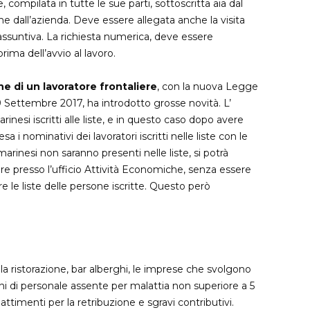
compilata in tutte le sue parti, sottoscritta aia dal
Corso primo soccorso (base e
he dall’azienda. Deve essere allegata anche la visita
ssuntiva. La richiesta numerica, deve essere
aggiornamento)
rima dell’avvio al lavoro.
Corso di formazione operatori
elettrici
e di un lavoratore frontaliere
, con la nuova Legge
Corso antincendio basso e
29 Settembre 2017, ha introdotto grosse novità. L’
nesi iscritti alle liste, e in questo caso dopo avere
medio rischio
a i nominativi dei lavoratori iscritti nelle liste con le
marinesi non saranno presenti nelle liste, si potrà
re presso l’ufficio Attività Economiche, senza essere
 le liste delle persone iscritte. Questo però
lla ristorazione, bar alberghi, le imprese che svolgono
ioni di personale assente per malattia non superiore a 5
bbattimenti per la retribuzione e sgravi contributivi.