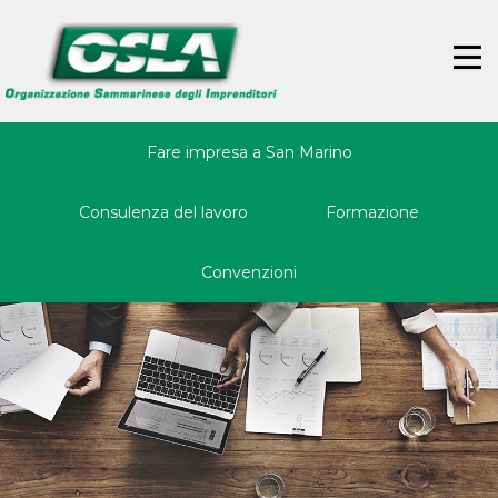
Jump
Back
to
to
☰
navigation
top
Fare impresa a San Marino
Consulenza del lavoro
Formazione
Convenzioni