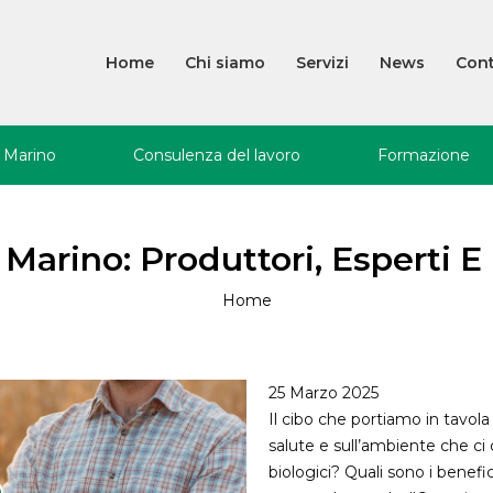
Home
Chi siamo
Servizi
News
Cont
Perché Associarsi
Avvio e consulenza d’
 Marino
Consulenza del lavoro
Formazione
Cosa facciamo
Consulenza del lavoro
Servizio gestione del personale
Formazione Obbl
Struttura organizzativa
Privacy e gestione dei 
Costo del lavoro
Iscriviti ai Corsi
 Marino: Produttori, Esperti E
personali
Organismi
Contratti di lavoro
Igiene e sicurezza
Codice etico
Home
Commissione del lavoro
Consulenza legale
le e
Formazione interna
Gestione rifiuti
25 Marzo 2025
Energie rinnovabili
Il cibo che portiamo in tavol
ne
Intermediazione immob
salute e sull’ambiente che ci
biologici? Quali sono i benefic