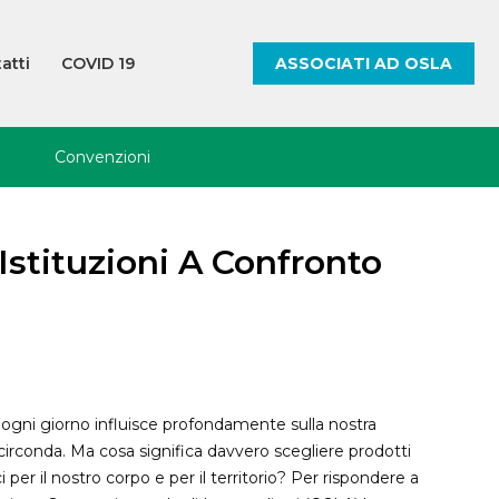
atti
COVID 19
ASSOCIATI AD OSLA
impresa
Decreti e Circolari
Convenzioni
Fornitori dispositivi
igatoria
Servizi bancari
Corso Incaricati Privacy
anticontagio
dati
 di formazione
Automezzi
Corso RSPP
 Istituzioni A Confronto
Servizi all'impresa
Legge 31/1998 e successivi
decreti
Siti, eCommerce,
Comunicazione
Corso alimentaristi (base e
aggiornamento)
Commercio e idee regalo
Rischi specifici
a ogni giorno influisce profondamente sulla nostra
Immobiliare/edilizia
iliare
 circonda. Ma cosa significa davvero scegliere prodotti
Corso carrello elevatore
Servizi alla Persona
i per il nostro corpo e per il territorio? Per rispondere a
(Muletto)