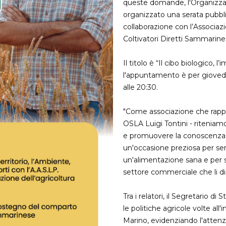
queste domande, l'Organizza
organizzato una serata pubbl
collaborazione con l’Associaz
Coltivatori Diretti Sammarines
Il titolo è “Il cibo biologico,
l'appuntamento è per gioved
alle 20:30.
"Come associazione che rappr
OSLA Luigi Tontini - riteniam
e promuovere la conoscenza dei
un'occasione preziosa per sen
un'alimentazione sana e per so
settore commerciale che li dis
Tra i relatori, il Segretario di S
le politiche agricole volte al
Marino, evidenziando l'attenzi