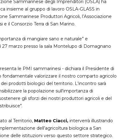
zione Sammarinese degli Imprenditori (OSLA) ha
Corso primo soccorso (base e
ica insieme al gruppo di lavoro OSLA-GLASS in
ione Sammarinese Produttori Agricoli, l’Associazione
aggiornamento)
i e il Consorzio Terra di San Marino.
Corso di formazione operatori
elettrici
 l’importanza di mangiare sano e naturale” e
Corso antincendio basso e
ì 27 marzo presso la sala Montelupo di Domagnano
medio rischio
esenta le PMI sammarinesi - dichiara il Presidente di
o fondamentale valorizzare il nostro comparto agricolo
 prodotti biologici del territorio. L'incontro sarà
sibilizzare la popolazione sull'importanza di
stenere gli sforzi dei nostri produttori agricoli e del
tribuisce".
tato al Territorio,
Matteo Ciacci,
interverrà illustrando
l'implementazione dell’agricoltura biologica a San
one delle istituzioni verso questo settore strategico.