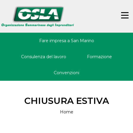
Jump
Back
to
to
☰
navigation
top
Fare impresa a San Marino
Consulenza del lavoro
Formazione
Convenzioni
CHIUSURA ESTIVA
Home
Tu
sei