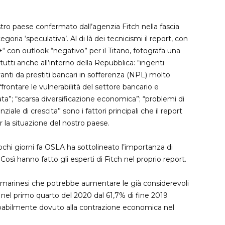
Corso primo soccorso (base e
tro paese confermato dall’agenzia Fitch nella fascia
aggiornamento)
ria ‘speculativa’. Al di là dei tecnicismi il report, con
Corso di formazione operatori
“BB+“ con outlook “negativo” per il Titano, fotografa una
elettrici
 tutti anche all’interno della Repubblica: “ingenti
Corso antincendio basso e
ivanti da prestiti bancari in sofferenza (NPL) molto
ffrontare le vulnerabilità del settore bancario e
medio rischio
ta”; “scarsa diversificazione economica”; “problemi di
ziale di crescita” sono i fattori principali che il report
r la situazione del nostro paese.
chi giorni fa OSLA ha sottolineato l’importanza di
Così hanno fatto gli esperti di Fitch nel proprio report.
e sammarinesi che potrebbe aumentare le già considerevoli
 nel primo quarto del 2020 dal 61,7% di fine 2019
probabilmente dovuto alla contrazione economica nel