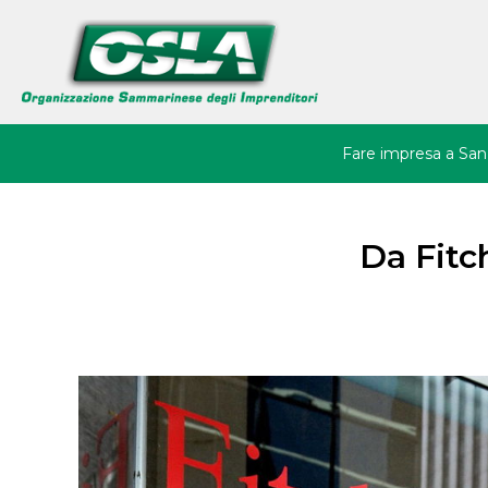
Back
Jump
to
to
top
navigation
Fare impresa a San
Avvio d'impresa
Residenza
Da Fitc
Immobili
Agevolazioni
Tu
Imprenditoria Giovani
sei
Femminile
qui
Startup e Innovazio
Ricerca e Sviluppo