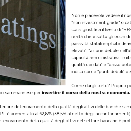
Non è piacevole vedere il nos
"non investment grade" o catego
cui si giustifica il livello di 
realtà che è sotto gli occhi di
passività statali implicite der
elevati”; “azione debole nell'a
capacità amministrativa limita
qualità dei dati" e "basso poten
indica come “punti deboli” pe
Come dargli torto? Proprio po
iario sammarinese per
invertire il corso della nostra economia.
un ulteriore deterioramento della qualità degli attivi delle banch
o NPL è aumentato al 62,8% (38,5% al ​​netto degli accantonamenti)
eterioramento della qualità degli attivi del settore bancario è 