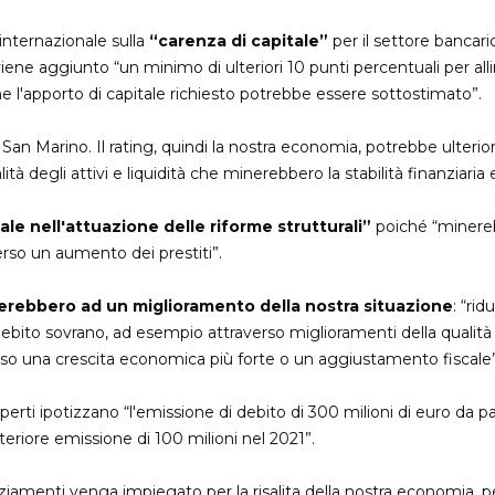
internazionale sulla
“carenza di capitale”
per il settore bancari
iene aggiunto “un minimo di ulteriori 10 punti percentuali per allin
he l'apporto di capitale richiesto potrebbe essere sottostimato”.
 di San Marino. Il rating, quindi la nostra economia, potrebbe ulte
lità degli attivi e liquidità che minerebbero la stabilità finanziaria 
le nell'attuazione delle riforme strutturali”
poiché “minerebb
rso un aumento dei prestiti”.
terebbero ad un miglioramento della nostra situazione
: “ri
il debito sovrano, ad esempio attraverso miglioramenti della qualità d
so una crescita economica più forte o un aggiustamento fiscale”
perti ipotizzano “l'emissione di debito di 300 milioni di euro da p
teriore emissione di 100 milioni nel 2021”.
iamenti venga impiegato per la risalita della nostra economia, per