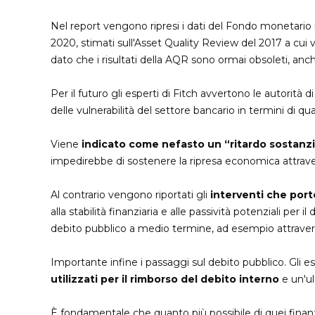
Nel report vengono ripresi i dati del Fondo monetario 
2020, stimati sull'Asset Quality Review del 2017 a cui v
dato che i risultati della AQR sono ormai obsoleti, anc
Per il futuro gli esperti di Fitch avvertono le autorità
delle vulnerabilità del settore bancario in termini di qua
Viene
indicato come nefasto un “ritardo sostanzia
impedirebbe di sostenere la ripresa economica attrave
Al contrario vengono riportati gli
interventi che por
alla stabilità finanziaria e alle passività potenziali per 
debito pubblico a medio termine, ad esempio attraver
Importante infine i passaggi sul debito pubblico. Gli es
utilizzati per il rimborso del debito interno
e un'ul
È fondamentale che quanto più possibile di quei finanz