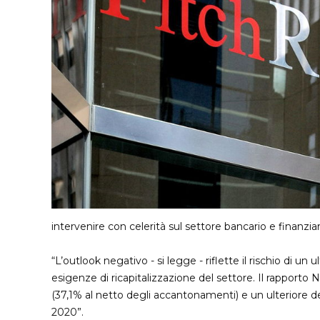
Appalti e forniture
Disservizi Pubblica
Amministrazione
intervenire con celerità sul settore bancario e finanz
“L’outlook negativo - si legge - riflette il rischio di 
esigenze di ricapitalizzazione del settore. Il rapport
(37,1% al netto degli accantonamenti) e un ulteriore d
2020”.