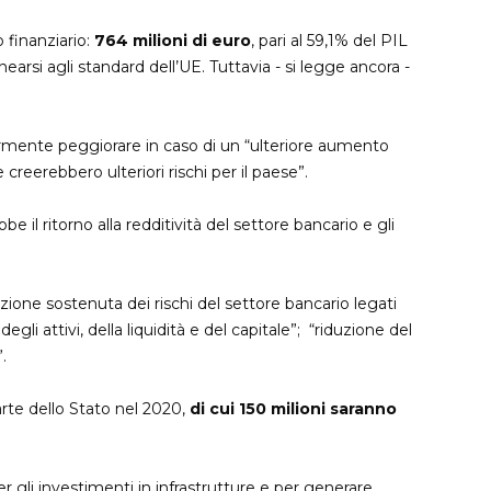
o finanziario:
764 milioni di euro
, pari al 59,1% del PIL
earsi agli standard dell’UE. Tuttavia - si legge ancora -
riormente peggiorare in caso di un “ulteriore aumento
e creerebbero ulteriori rischi per il paese”.
e il ritorno alla redditività del settore bancario e gli
duzione sostenuta dei rischi del settore bancario legati
egli attivi, della liquidità e del capitale”; “riduzione del
.
arte dello Stato nel 2020,
di cui 150 milioni saranno
 gli investimenti in infrastrutture e per generare