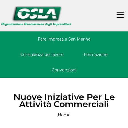
Jump
Back
to
to
☰
navigation
top
Fare impresa a San Marino
Consulenza del lavoro
Formazione
Convenzioni
Nuove Iniziative Per Le
Attività Commerciali
Home
Tu