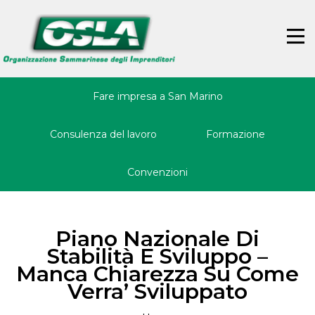
Jump
Back
to
to
☰
navigation
top
Fare impresa a San Marino
Consulenza del lavoro
Formazione
Convenzioni
Piano Nazionale Di
Stabilità E Sviluppo –
Manca Chiarezza Su Come
Verra’ Sviluppato