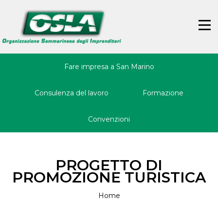
Jump
Back
to
to
☰
navigation
top
Fare impresa a San Marino
Consulenza del lavoro
Formazione
Convenzioni
PROGETTO DI
PROMOZIONE TURISTICA
Home
Tu