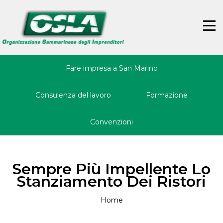
Jump
Back
to
to
☰
navigation
top
Fare impresa a San Marino
Consulenza del lavoro
Formazione
Convenzioni
Sempre Più Impellente Lo
Stanziamento Dei Ristori
Home
Tu