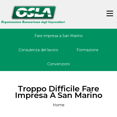
Jump
Back
to
to
☰
navigation
top
Fare impresa a San Marino
Consulenza del lavoro
Formazione
Convenzioni
Troppo Difficile Fare
Impresa A San Marino
Home
Tu