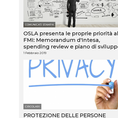
Appalti e forniture
Disservizi Pubblica
Amministrazione
COMUNICATI STAMPA
OSLA presenta le proprie priorità a
FMI: Memorandum d'Intesa,
spending review e piano di svilup
1 Febbraio 2019
CIRCOLARI
PROTEZIONE DELLE PERSONE