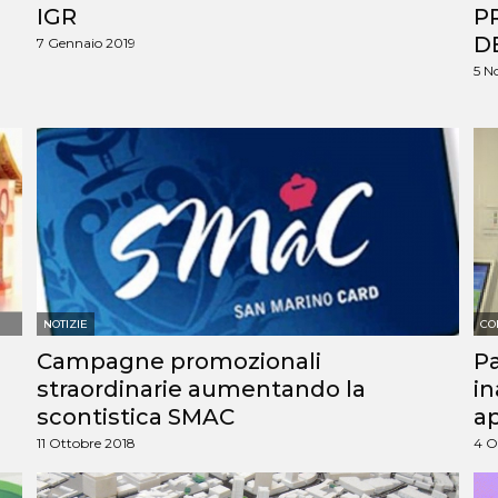
IGR
P
D
7 Gennaio 2019
5 N
NOTIZIE
CO
Campagne promozionali
Pa
straordinarie aumentando la
in
scontistica SMAC
ap
11 Ottobre 2018
4 O