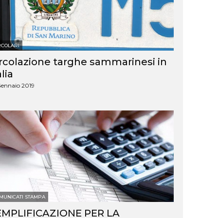
Corso primo soccorso (base e
aggiornamento)
Corso di formazione operatori
RCOLARI
elettrici
rcolazione targhe sammarinesi in
Corso antincendio basso e
alia
medio rischio
Gennaio 2019
MUNICATI STAMPA
EMPLIFICAZIONE PER LA