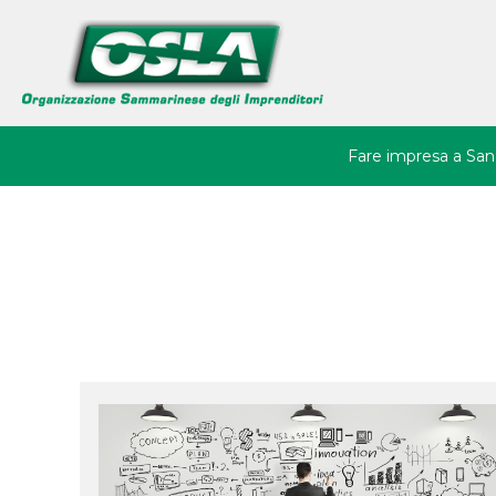
Back
Jump
to
to
top
navigation
Fare impresa a San
Avvio d'impresa
Residenza
Immobili
Agevolazioni
Tu
Imprenditoria Giovani
sei
Femminile
qui
Startup e Innovazio
Ricerca e Sviluppo