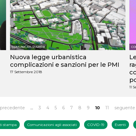
COMUNICATI STAMPA
CO
Nuova legge urbanistica
Le
complicazioni e sanzioni per le PMI
ra
co
17 Settembre 2018
po
11 
 precedente
…
3
4
5
6
7
8
9
10
11
seguente 
i stampa
Comunicazioni agli associati
COVID-19
Eventi